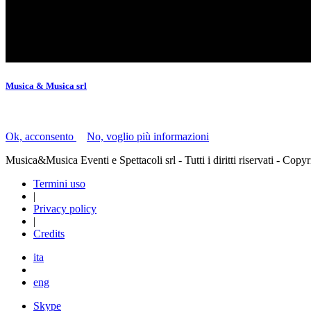
Musica & Musica srl
Il presente sito utilizza i "cookie" per facilitare la navigazione.
Ok, acconsento
|
No, voglio più informazioni
Musica&Musica Eventi e Spettacoli srl - Tutti i diritti riservati - C
Termini uso
|
Privacy policy
|
Credits
ita
eng
Skype