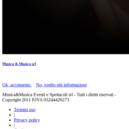
Musica & Musica srl
Il presente sito utilizza i "cookie" per facilitare la navigazione.
Ok, acconsento
|
No, voglio più informazioni
Musica&Musica Eventi e Spettacoli srl - Tutti i diritti riservati -
Copyright 2011 P.IVA 03244420273
Termini uso
|
Privacy policy
|